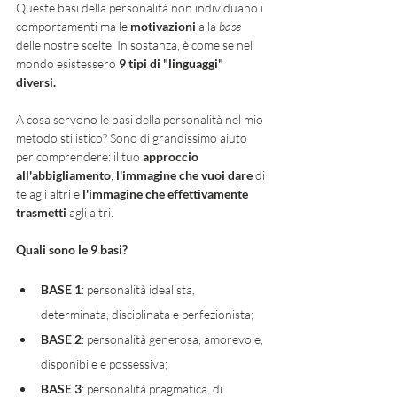
Queste basi della personalità non individuano i 
comportamenti ma le 
motivazioni 
alla 
base 
delle nostre scelte. In sostanza, è come se nel 
mondo esistessero 
9 tipi di "linguaggi" 
diversi. 
A cosa servono le basi della personalità nel mio 
metodo stilistico? Sono di grandissimo aiuto 
per comprendere: il tuo 
approccio 
all'abbigliamento
, 
l'immagine che vuoi dare
 di 
te agli altri e 
l'immagine che effettivamente 
trasmetti 
agli altri. 
Quali sono le 9 basi? 
BASE 1
: personalità idealista, 
determinata, disciplinata e perfezionista;
BASE 2
: personalità generosa, amorevole, 
disponibile e possessiva;
BASE 3
: personalità pragmatica, di 