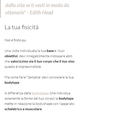
dalla vita se ti vesti in modo da 
ottenerlo" - Edith Head 
La tua fisicità 
Non è finita qui. 
Una volta individuata la tua 
base 
e i tuoi 
obiettivi
, devi innegabilmente indossare abiti 
che 
valorizzino sia il tuo corpo che il tuo viso
: 
questo è imprescindibile. 
Ma come fare? Semplice: devi conoscere la tua 
bodytype
. 
A differenza della 
bodyshape
(che individua 
solamente la 
forma 
del tuo corpo) la 
bodytype 
mette in relazione la bodyshape con l'apparato 
scheletrico e muscolare
. 