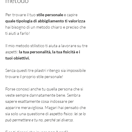
metodo 
Per trovare il tuo 
stile personale
 e capire
quale tipologia di abbigliamento ti valorizza
hai bisogno di un metodo chiaro e preciso che 
ti aiuti a farlo! 
Il mio metodo stilistico ti aiuta a lavorare su tre 
aspetti: 
la tua personalità, la tua fisicità e i 
tuoi obiettivi. 
Senza questi tre pilastri ritengo sia impossibile 
trovare il proprio stile personale! 
Forse conosci anche tu quella persona che si 
veste sempre dannatamente bene. Sembra 
sapere esattamente cosa indossare per 
apparire meravigliosa. Magari hai pensato che 
sia solo una questione di aspetto fisico: 
lei se lo 
può permettere e tu no, perché sei diversa. 