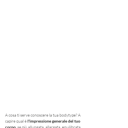
A cosa ti serve conoscere la tua bodytype? A 
capire qual è 
l'impressione generale del tuo 
corpo
, se più allungata, allargata, equilibrata, 