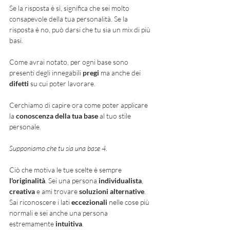
Se la risposta è sì, significa che sei molto 
consapevole della tua personalità. Se la 
risposta è no, può darsi che tu sia un mix di più 
basi. 
Come avrai notato, per ogni base sono 
presenti degli innegabili 
pregi 
ma anche dei 
difetti 
su cui poter lavorare. 
Cerchiamo di capire ora come poter applicare 
la 
conoscenza della tua base
 al tuo stile 
personale. 
Supponiamo che tu sia una base 4.
Ciò che motiva le tue scelte è sempre 
l'originalità
. Sei una persona 
individualista
, 
creativa 
e ami trovare 
soluzioni alternative
. 
Sai riconoscere i lati 
eccezionali 
nelle cose più 
normali e sei anche una persona 
estremamente 
intuitiva
. 