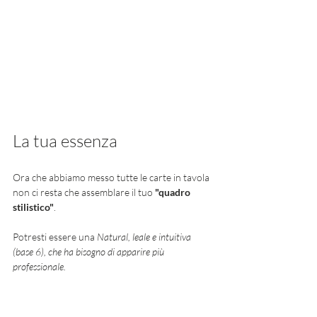
La tua essenza 
Ora che abbiamo messo tutte le carte in tavola 
non ci resta che assemblare il tuo 
"quadro 
stilistico"
. 
Potresti essere una 
Natural, leale e intuitiva 
(base 6), che ha bisogno di apparire più 
professionale. 
Oppure potresti essere una
 Romantic, forte e 
persuasiva (base 8), che ha bisogno di mostrarsi più 