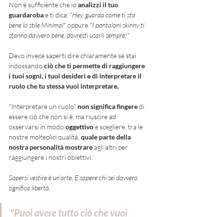
Non è sufficiente che io 
analizzi il tuo 
guardaroba
 e ti dica: 
"Hey, guarda come ti sta 
bene lo stile Minimal" 
oppure 
"I pantaloni skinny ti 
stanno davvero bene, dovresti usarli sempre!"
Devo invece saperti dire chiaramente se stai 
indossando 
ciò che ti permette di raggiungere 
i tuoi sogni, i tuoi desideri e di interpretare il 
ruolo che tu stessa vuoi interpretare. 
"Interpretare un ruolo" 
non significa fingere 
di 
essere ciò che non si è, ma riuscire ad 
osservarsi in modo 
oggettivo 
e scegliere, tra le 
nostre molteplici qualità, 
quale parte della 
nostra personalità mostrare 
agli altri
per 
raggiungere i nostri obiettivi. 
Sapersi vestire è un'arte. E sapere chi sei davvero 
significa libertà. 
"Puoi avere tutto ciò che vuoi 