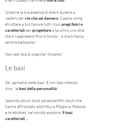
E se ti dicessi che invece 
non è così
? 
Scoprire la tua essenza di stile ti aiuterà a 
vederti per 
ciò che sei davvero
. Capirai come 
sfruttare a tuo favore tutti i tuoi 
pregi fisici e 
caratteriali
 per 
progettare 
a tavolino uno stile 
che ti rappresenti fino in fondo... e che ti faccia 
sentire bellissima! 
Non vedi l'ora di scoprirla? Iniziamo! 
Le basi 
Ok, partiamo dalle basi! E con basi intendo 
dire... le
 basi della personalità
! 
Secondo alcuni studi parascientifici (studi che 
hanno affrontato addirittura Pitagora, Platone 
e Aristotele), nel mondo esistono 
9 basi 
caratteriali
*
.