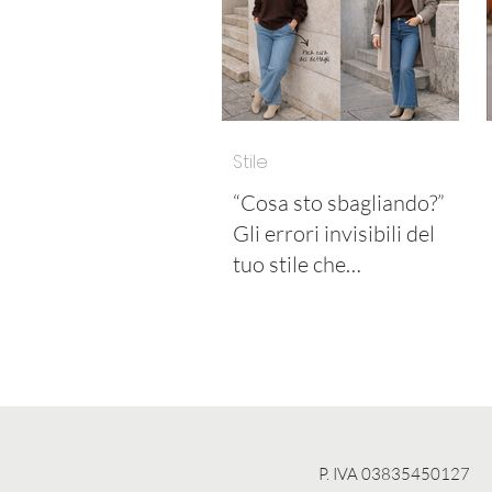
Stile
“Cosa sto sbagliando?”
Gli errori invisibili del
tuo stile che
probabilmente stai
sottovalutando
P. IVA 03835450127