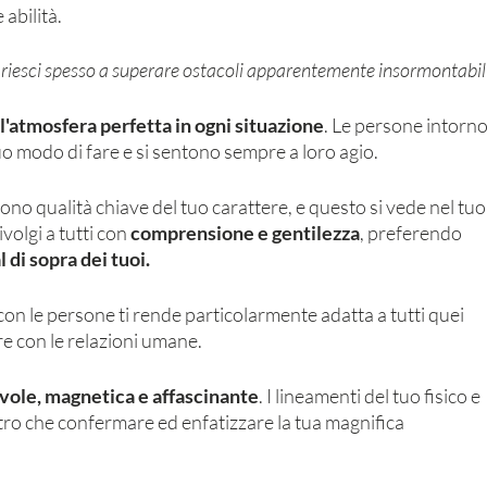
abilità. 
 riesci spesso a superare ostacoli apparentemente insormontabili
l'atmosfera perfetta in ogni situazione
. Le persone intorno
uo modo di fare e si sentono sempre a loro agio. 
sono qualità chiave del tuo carattere, e questo si vede nel tuo
ivolgi a tutti con 
comprensione e gentilezza
, preferendo 
l di sopra dei tuoi.
 con le persone ti rende particolarmente adatta a tutti quei 
are con le relazioni umane. 
vole, magnetica e affascinante
. I lineamenti del tuo fisico e 
tro che confermare ed enfatizzare la tua magnifica 