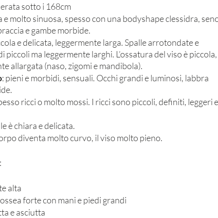
erata sotto i 168cm 
a e molto sinuosa, spesso con una bodyshape clessidra, seno
 braccia e gambe morbide. 
iccola e delicata, leggermente larga. Spalle arrotondate e 
 piccoli ma leggermente larghi. L’ossatura del viso è piccola,
te allargata (naso, zigomi e mandibola). 
o
: pieni e morbidi, sensuali. Occhi grandi e luminosi, labbra 
de. 
esso ricci o molto mossi. I ricci sono piccoli, definiti, leggeri e
le è chiara e delicata. 
 corpo diventa molto curvo, il viso molto pieno. 
: 
 alta 
ossea forte con mani e piedi grandi 
ta e asciutta 