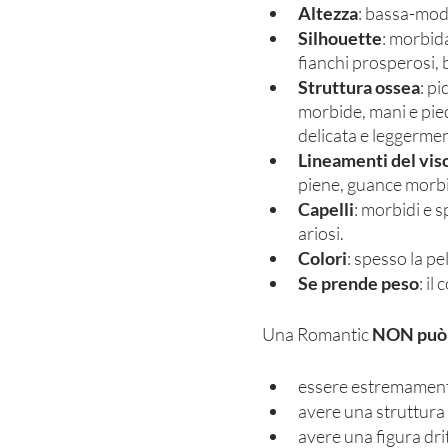
Altezza
: bassa-mod
Silhouette
: morbid
fianchi prosperosi,
Struttura ossea
: p
morbide, mani e piedi
delicata e leggermen
Lineamenti del vis
piene, guance morbi
Capelli
: morbidi e sp
ariosi. 
Colori
: spesso la pel
Se prende peso
: il
Una Romantic 
NON può
essere estremamente
avere una struttura 
avere una figura drit