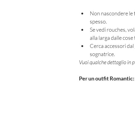
Non nascondere le tu
spesso.
Se vedi rouches, vola
alla larga dalle cos
Cerca accessori dal 
sognatrice.
Vuoi qualche dettaglio in 
Per un outfit Romantic: