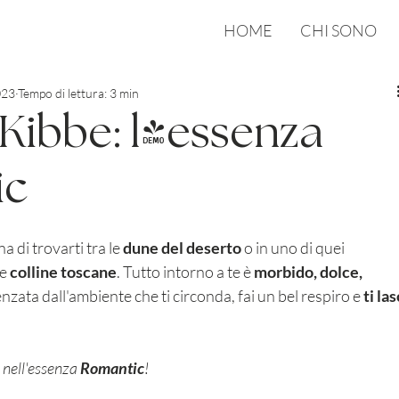
HOME
CHI SONO
023
Tempo di lettura: 3 min
Kibbe: l'essenza
ic
a di trovarti tra le 
dune del deserto
 o in uno di quei 
e 
colline toscane
. Tutto intorno a te è 
morbido, dolce, 
enzata dall'ambiente che ti circonda, fai un bel respiro e 
ti las
nell'essenza 
Romantic
!