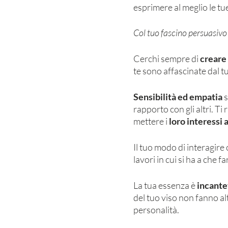
esprimere al meglio le tue 
Col tuo fascino persuasivo
Cerchi sempre di 
creare 
te sono affascinate dal t
Sensibilità ed empatia
 
rapporto con gli altri. Ti r
mettere i 
loro interessi a
Il tuo modo di interagire
lavori in cui si ha a che f
La tua essenza è 
incante
del tuo viso non fanno al
personalità. 