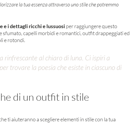
valorizzare la tua essenza attraverso uno stile che potremmo 
e i dettagli ricchi e lussuosi
 per raggiungere questo 
e sfumato, capelli morbidi e romantici, outfit drappeggiati ed
li e rotondi. 
a rinfrescante al chiaro di luna. Ci ispiri a 
er trovare la poesia che esiste in ciascuno di 
he di un outfit in stile
che ti aiuteranno a scegliere elementi in stile con la tua 