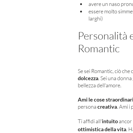
avere un naso pronu
essere molto simmetri
larghi)
Personalità 
Romantic
Se sei Romantic, ciò che c
dolcezza
. Sei una donna 
bellezza dell'amore. 
Ami le cose straordinar
persona 
creativa
. Ami i 
Ti affidi all'
intuito
 ancor 
ottimistica della vita
. H