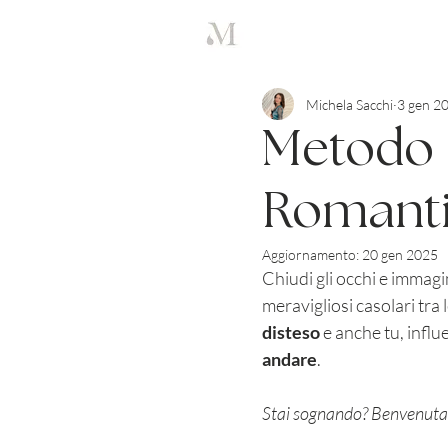
Michela Sacchi
3 gen 2
Metodo 
Romant
Aggiornamento:
20 gen 2025
Chiudi gli occhi e immagin
meravigliosi casolari tra l
disteso
 e anche tu, influ
andare
. 
Stai sognando? Benvenuta 