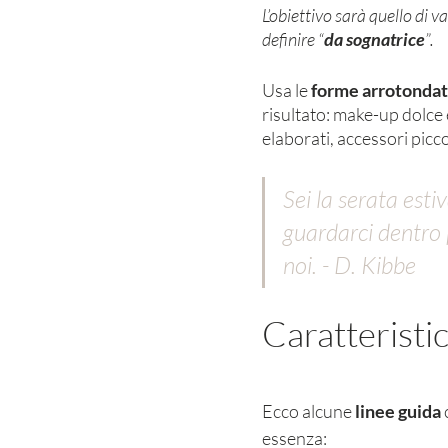
L’obiettivo sarà quello di 
definire “
da sognatrice
”. 
Usa le 
forme arrotondate 
risultato: make-up dolce 
elaborati, accessori picco
Sei la serata estiv
guardarci dentro p
noi. - D. Kibbe
Caratteristic
Ecco alcune 
linee guida
 
essenza: 