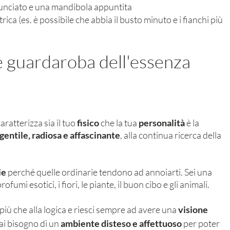
nciato e una mandibola appuntita 
ca (es. è possibile che abbia il busto minuto e i fianchi più 
e guardaroba dell'essenza 
aratterizza sia il tuo
 fisico
 che la tua 
personalità
 è la 
gentile, radiosa e affascinante
, alla continua ricerca della 
ie
 perché quelle ordinarie tendono ad annoiarti. Sei una 
profumi esotici, i fiori, le piante, il buon cibo e gli animali. 
più che alla logica e riesci sempre ad avere una 
visione 
ai bisogno di un 
ambiente disteso e affettuoso
 per poter 