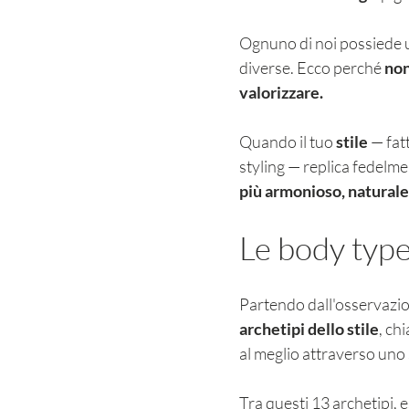
Ognuno di noi possiede u
diverse. Ecco perché 
non
valorizzare.
Quando il tuo 
stile 
— fatt
styling — replica fedelment
più armonioso, natural
Le body type
Partendo dall'osservazion
archetipi dello stile
, ch
al meglio attraverso uno 
Tra questi 13 archetipi, 