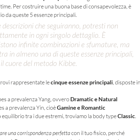
time. Per costruire una buona base di consapevolezza, è 
io da queste 5 essenze principali.
le descrizioni che seguiranno, potresti non 
ttamente in ogni singolo dettaglio. È 
stono infinite combinazioni e sfumature, ma 
tra in almeno una di queste essenze principali, 
 il cuore del metodo Kibbe.
rovi rappresentate le 
cinque essenze principali
, disposte in
ypes a prevalenza Yang, ovvero 
Dramatic e Natural
es a prevalenza Yin, cioè 
Gamine e Romantic
o equilibrio tra i due estremi, troviamo la body type 
Classic
.
are una corrispondenza perfetta
 con il tuo fisico, perché 