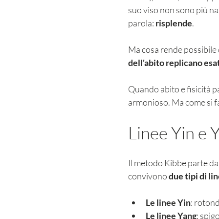
suo viso non sono più na
parola: 
risplende
.
Ma cosa rende possibile 
dell'abito replicano esa
Quando abito e fisicità pa
armonioso. Ma come si fa,
Linee Yin e 
Il metodo Kibbe parte da 
convivono 
due tipi di li
Le linee Yin
: rotond
Le linee Yang
: spig