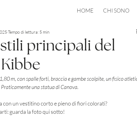
HOME
CHI SONO
2025
Tempo di lettura: 5 min
stili principali del
Kibbe
0 m, con spalle forti, braccia e gambe scolpite, un fisico atleti
ci. Praticamente una statua di Canova.
la con un vestitino corto e pieno di fiori colorati?
rti: guarda la foto qui sotto! 