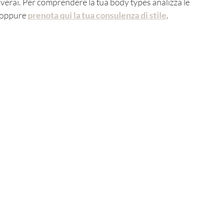
verai. Per comprendere la tua body types analizza le 
 oppure 
prenota qui la tua consulenza di stile
.