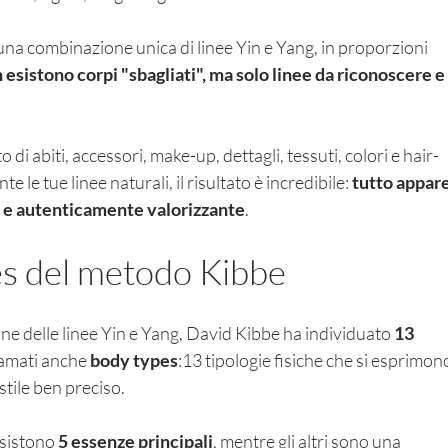
na combinazione unica di linee Yin e Yang, in proporzioni 
 esistono corpi "sbagliati", ma solo linee da riconoscere e 
o di abiti, accessori, make-up, dettagli, tessuti, colori e hair-
e le tue linee naturali, il risultato è incredibile: 
tutto appare
e e autenticamente valorizzante
.
s del metodo Kibbe 
e delle linee Yin e Yang, David Kibbe ha individuato 
13 
iamati anche 
body types
:13 tipologie fisiche che si esprimon
stile ben preciso.
esistono 
5 essenze principali
, mentre gli altri sono una 