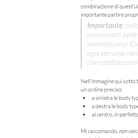
combinazione di quest'ul
importante partire propr
Importante
: nel
riconoscerti perfe
normalissimo! Esi
ogni persona rien
che costituiscono
Nell’immagine qui sotto t
un ordine preciso: 
a sinistra le body t
a destra le body typ
al centro, in perfett
Mi raccomando, 
non cerc